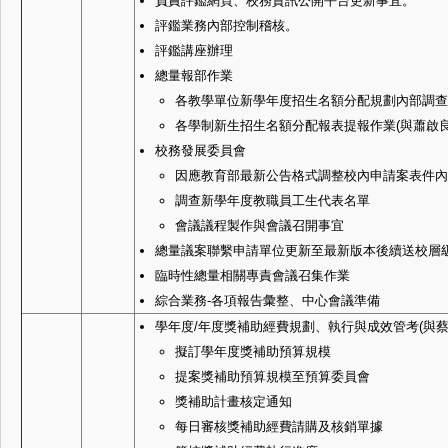
負責評鑑網頁、校務資訊公開平台更新事宜。
評鑑業務內部控制稽核。
評鑑講座辦理
總量報部作業
各教學單位新學年度招生名額分配規劃內部調查
各學制新生招生名額分配報表提報作業(與蕭啟良
校務發展委員會
因應教育部最新公告格式調整校內申請案表件內
調查新學年度教職員工生代表名單
會議議程製作與會議召開事宜
總量議案聯繫申請單位更新至最新版本後續送校層
臨時性總量相關專責會議召集作業
綜合業務-各項報告彙整、中心會議準備
學年度/年度獎補助經費規劃、執行與成效管考(與蔡
擬訂學年度獎補助預算規模
提案獎補助預算規模至預算委員會
獎補助計畫核定通知
每日審核獎補助經費請購及核銷單據