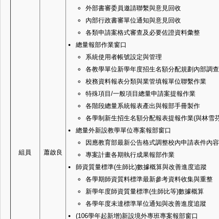
外部書審委員邀請聯繫與意見回收
內部行政書審單位通知與意見回收
各類申請案格式審查及必要佐證資料彙整
總量報部作業窗口
系統使用者帳號設定與管理
各教學單位新學年度招生名額分配規劃內部調查
校務資料報表分類與業管填報單位聯繫作業
特殊項目/一般項目總量申請案提報作業
各階段總量系統報表產出與報部手冊製作
各學制新生招生名額分配報表提報作業(與林雪芬
總量外新設教學單位專案報部窗口
因應教育部最新公告格式調整校內申請表件內容
組員
蕭啟良
專案計畫各期執行成果報部作業
師資質量標準(生師比)數據概算與改善進度追蹤
各學期師資質料標準最新參考資料收集與重整
新學年度師資質量標準(生師比等)數據概算
各學年度未達標準單位通知與改善進度追蹤
(106學年起新增)新設境外專班專案報部窗口