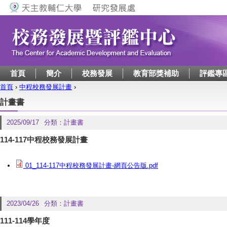
Jump to navigation
首頁
簡介
校務發展
教育部獎補助
評鑑專
首頁
›
中程校務發展計畫
›
您在這裡
計畫書
2025/09/17
分類：
計畫書
114-117中程校務發展計畫
01_114-117中程校務發展計畫-網頁公告版.pdf
2023/04/26
分類：
計畫書
111-114學年度