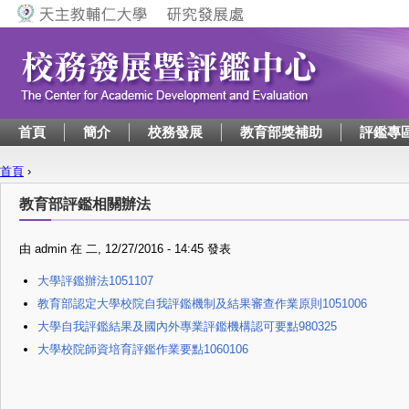
Jump to navigation
首頁
簡介
校務發展
教育部獎補助
評鑑專
首頁
›
您在這裡
教育部評鑑相關辦法
由
admin
在
二, 12/27/2016 - 14:45
發表
大學評鑑辦法
1051107
教育部認定大學校院自我評鑑機制及結果審查作業原則
1051006
大學自我評鑑結果及國內外專業評鑑機構
認可要點
980325
大學校院師資培育評鑑作業要點
1060106