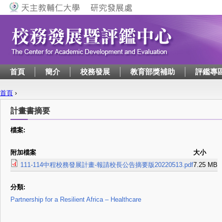
Jump to navigation
首頁
簡介
校務發展
教育部獎補助
評鑑專
首頁
›
您在這裡
計畫書摘要
檔案:
附加檔案
大小
111-114中程校務發展計畫-報請校長公告摘要版20220513.pdf
7.25 MB
分類:
Partnership for a Resilient Africa – Healthcare