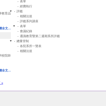
表單
經費執行
評鑑
醫學教育品
6 。
相關法規
評鑑系列講座
表單
讀全文...
會議紀錄
通識教育暨第二週期系所評鑑
總量管制
各院系所一覽表
相關法規
大學校院師
讀全文...
類科性質
」下載
 »
本方式
於概況