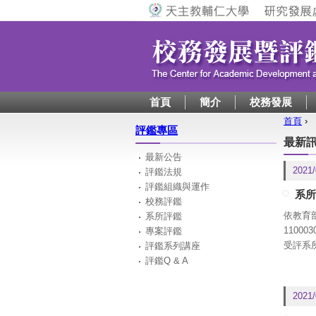
首頁
簡介
校務發展
首頁
›
評鑑專區
您在
最新
最新公告
2021/
評鑑法規
評鑑組織與運作
系所
校務評鑑
依教育部
系所評鑑
11000
專案評鑑
受評系
評鑑系列講座
（一）
評鑑Q & A
（二）
（三）
2021/
限規範