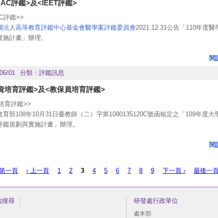
如論文不公開比例偏高，是否有明確規範論文不公開之證明文件？
MAC評鑑>及<IEET評鑑>
如上述事項尚未建置相關機制，其未來規劃或改善措施為何？
AC評鑑
>>
團法人高等教育評鑑中心基金會醫學案評鑑委員會
2021.12.31公告
「
110年度
問題，各類評鑑-請洽承辦人林小姐#2384；業管單位-教務處課務組何小姐#303
實施計畫
」辦理。
閱
06/01
分類：
評鑑訊息
資培育評鑑>及<教保員培育評鑑>
培育評鑑>>
育部108年10月31日臺教師（二）字第1080135120C號函核定之「109年度
評鑑規劃與實施計畫」辦理。
明書
圍：評鑑資料為受評時間往前推3年，共6個學期（106學年度至108學年度）
閱
格式：80頁為限，含質性文字和量化數據。其中，說明書格式請依照受評師資
「大學校院師資培育評鑑資訊網」（
http://tece.heeact.edu.tw/
）的「表格下載
 第一頁
‹ 上一頁
1
2
3
4
5
6
7
8
9
下一頁 ›
最後一頁
9年度大學校院師資培育評鑑概況說明書格式」。內文以12號字標楷體撰寫，以紙
佐證之附件資料則不限頁數，請連同內文電子檔燒錄成光碟繳交，並將光碟黏貼
封底。
內搜尋
研發處行政單位
時間：109年度下半年11月
處本部
：110年2月28前