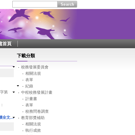
處首頁
下載分類
校務發展委員會
相關法規
表單
紀錄
)字第
中程校務發展計畫
計畫書
：
表單
校務問卷調查
？
讀全文...
教育部獎補助
開之年
相關法規
執行成效