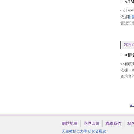
（四）
<T
（五）
<<
TM
依據
財
如有任何
質認證
2020/
<師
<<師資
依據：教
資培育
概況說
資料範
報告書
逕行到
頁面
«
「10
繳交；
說明書
網站地圖
意見回饋
聯絡我們
站
實地訪視
天主教輔仁大學
研究發展處
訪視初稿