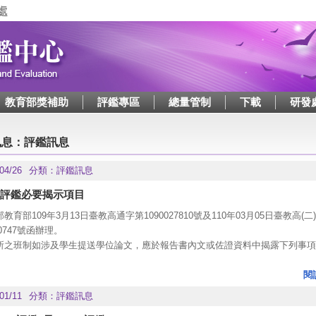
Jump to navigation
教育部獎補助
評鑑專區
總量管制
下載
研發
這裡
訊息：評鑑訊息
04/26
分類：
評鑑訊息
評鑑必要揭示項目
教育部109年3月13日臺教高通字第1090027810號及110年03月05日臺教高(二
30747號函辦理。
所之班制如涉及學生提送學位論文，應於報告書內文或佐證資料中揭露下列事項
學生提送論文之流程與機制；
檢核學位論文與專業領域是否相符之機制。如有疑義，對應的處理措施為何
閱
針對國家圖書館學位論文延後公開或不予公開之審核機制。以及論文延後公
01/11
分類：
評鑑訊息
為何？