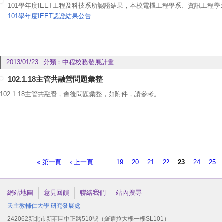
101學年度IEET工程及科技系所認證結果，本校電機工程學系、資訊工程
101學年度
IEET認證結果公告
2013/01/23
分類：
中程校務發展計畫
102.1.18主管共融營問題彙整
102.1.18主管共融營，會後問題彙整，如附件，請參考。
頁面
« 第一頁
‹ 上一頁
…
19
20
21
22
23
24
25
網站地圖
意見回饋
聯絡我們
站內搜尋
天主教輔仁大學
研究發展處
242062新北市新莊區中正路510號（羅耀拉大樓一樓SL101）