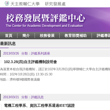
Jump to navigation
首頁
簡介
校務發展
教育部獎補助
評鑑專
最新訊息
2013/03/26
分類：
評鑑系列講座
102.3.28(四)自主評鑑機制說明會
為落實本校自我評鑑機制，謹訂於102年3月28日(四)舉辦輔仁大學自主評鑑
時間：102年3月28日(四) 13:30-15:30
地點：濟時樓9樓國際會議廳
歡迎系所、通識、師培、校級研究單位等受評單位主管與評鑑業務同仁，並鼓
年度教育訓練認證乙次。
2013/03/21
分類：
評鑑訊息
電機工程學系、資訊工程學系通過IEET認證