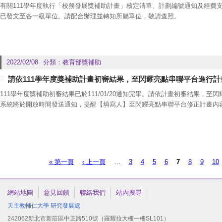
有關111學年度執行「校務發展獎補助計畫」核定清單、計劃編號通知及經費
已發文至各一級單位。請配合辦理並轉知所屬單位，敬請查照。
2022/02/08
分類：
教育部獎補助
請依111學年度獎補助計畫初審結果，至閃耀亮點串聯平台進行計
111學年度獎補助初審結果已於111/01/20通知完畢。請依計畫初審結果，
系統將於開放時間發送通知，提醒【填寫人】至閃耀亮點串聯平台修正計畫內
【注意事項】：
閃耀亮點串聯平台網址：
https://
hl.rdo.fju.edu.tw/admin/login
，請以LDAP登入。
系統開放時間為：111/02/10(四)至111/03/01(二)中午12點止。
頁面
« 第一頁
‹ 上一頁
…
3
4
5
6
7
8
9
10
計畫修正提報流程：
【填寫人】→【計畫主持人】→【提交送出】
網站地圖
意見回饋
聯絡我們
站內搜尋
天主教輔仁大學
研究發展處
242062新北市新莊區中正路510號（羅耀拉大樓一樓SL101）