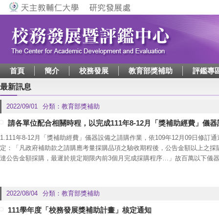
Jump to navigation
首頁
簡介
校務發展
教育部獎補助
評鑑專
最新訊息
2022/09/01
分類：
教育部獎補助
請各單位配合相關時程，以完成111年8-12月「獎補助經費」儀
1.111年8-12月「獎補助經費」儀器設備之請購作業，依109年12月09日
定：「凡政府補助款之請購應考量採購品項之驗收期程後，公告金額以上之採
達公告金額採購，最遲於規定期限內前3個月完成採購程序…」故百萬以下儀器設備
請購單送至研發處，以利後續執行。
2.有關採購及核銷作業細項，請至閃耀亮點平台(
https://hl.rdo.fju.edu.tw/admin
冊說明辦理。
2022/08/04
分類：
教育部獎補助
111學年度「校務發展獎補助計畫」核定通知