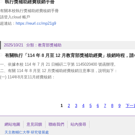
(二) 單位若有7月核銷需求，請填寫「當月辦理核銷作業申請表」（附件），經主管用
執行獎補助經費核銷手冊
處∕校發中心，經確認後始可進行核銷。
有關本校執行獎補助經費核銷手冊
(三) 核銷截止時間：115年7月1日至14日所產生之單據，須於2日內完成核銷送
請登入cloud 帳戶
中午12:00前將核銷憑證送達研發處／校發中心。
超連結：
https://reurl.cc/mp21g9
2025/10/21
分類：
教育部獎補助
有關執行「114 年 8 月至 12 月教育部獎補助經費」核銷時程
一、依據本校 114 年 7 月 21 日輔硏二字第 1145020400 號函辦理。
二、有關 114 年 8 月至 12 月獎補助經費核銷注意事項，說明如下：
(一) 114年8月至11月經費核銷：
1.核銷截止時間為114年11月28日(五)PM4:30。
2.10月及11月所發生之支出憑證，請於各該月份月底前送達研發處/校發中心。
(二)114年12月(12月1日至12月12日)經費核銷：
1.僅受理該期間實際辦理活動所產生之憑證(如活動當天餐費、講師費，或資本
頁面
1
2
3
4
5
6
7
8
9
下一頁
具、印刷費用，恕不受理。
2.各單位須於114年11月28日(五)PM4:30前，提交本申請表至研發處∕校發
3.單據繳交時程說明：12/1-12/10產生之單據，必須於2日內將核銷憑證送至研發處
網站地圖
意見回饋
聯絡我們
站內搜尋
日(五) PM4:30前將核銷憑證送至研發處。
天主教輔仁大學
研究發展處
4.當年度因逾期未完成核銷案件，將退還請各單位自行處理。