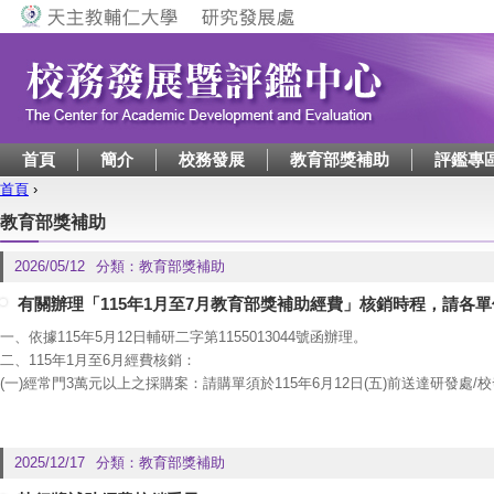
Jump to navigation
首頁
簡介
校務發展
教育部獎補助
評鑑專
首頁
›
您在這裡
教育部獎補助
2026/05/12
分類：
教育部獎補助
有關辦理「115年1月至7月教育部獎補助經費」核銷時程，請各
一、依據115年5月12日輔研二字第1155013044號函辦理。
二、115年1月至6月經費核銷：
(一)經常門3萬元以上之採購案：請購單須於115年6月12日(五)前送達研發處/
(二)核銷截止時間：115年6月30日(二)PM4:30。
三、115年7月（7月1日至7月16日）經費核銷：
(一) 僅受理該期間實際辦理活動所產生之憑證（如成果發表活動當日之餐費
2025/12/17
分類：
教育部獎補助
般性支出如文具、印刷費、郵資等，恕不受理。