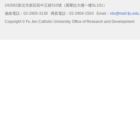
242062新北市新莊區中正路510號（羅耀拉大樓一樓SL101）
三、本公告信敬請轉知所屬單位承辦人周知。
連絡電話：02-2905-3136 傳真電話：02-2904-1563 Email：
rdo@mail.fju.edu
Copyright © Fu Jen Catholic University, Office of Research and Development