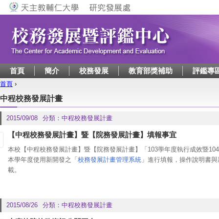
Jump to navigation
首頁
簡介
校務發展
教育部獎補助
評鑑專
首頁
›
您在這裡
中程校務發展計畫
2015/09/08
分類：
中程校務發展計畫
【中程校務發展計畫】暨【院務發展計畫】填報事宜
本校【中程校務發展計畫】暨【院務發展計畫】「103學年度執行成效暨10
本學年度使用新開發之「
校務發展計畫管理系統
」進行填報，操作說明書與
載。
校務發展計畫管理系統
於本校首頁
教職員工資訊入口網
及
研發處首頁
皆可登
成效填報及系統使用問題，中程計畫部分請洽校發中心陳友文
(
分機
3179)
、
2015/08/26
分類：
中程校務發展計畫