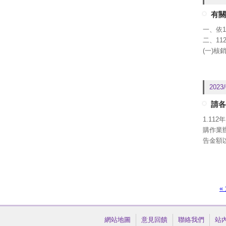
心，以
有關
2.另教
一、依1
第二期
二、11
再行報
(一)核
期獎補
(二)最
(1)
寫相關表
2023/
SL10
(2)1
請各
07月2
1.11
(3)
購作業
四、相
告金額
中心續
定期限
五、本
(五)1
2.另教
第二期
頁面
«
請。故
費。
3.依據
網站地圖
意見回饋
聯絡我們
站
月之百