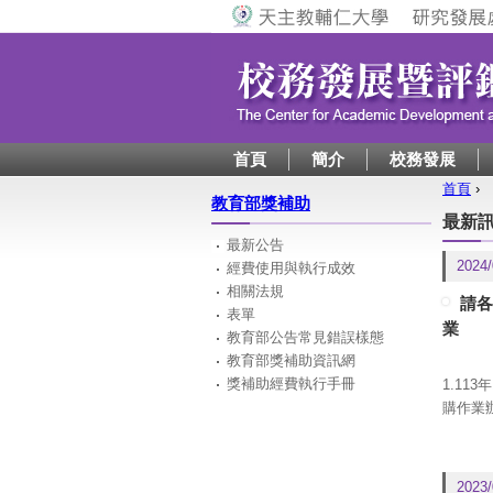
首頁
簡介
校務發展
首頁
›
教育部獎補助
您在
最新
最新公告
2024/
經費使用與執行成效
相關法規
請各
表單
業
教育部公告常見錯誤樣態
教育部獎補助資訊網
獎補助經費執行手冊
1.11
購作業
「凡政
限內前
故百萬以
2023/