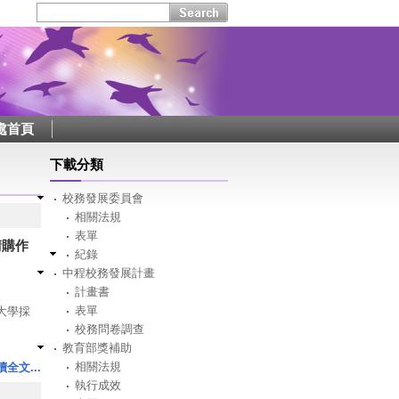
處首頁
下載分類
校務發展委員會
相關法規
表單
請購作
紀錄
中程校務發展計畫
計畫書
表單
仁大學採
校務問卷調查
教育部獎補助
規定期
相關法規
程序…」
讀全文...
執行成效
處校發中