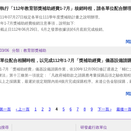
利後續行政作業。若有調整，請依本校最新採購作業辦法為主。
執行「112年教育部獎補助經費1-7月」核銷時程，請各單位配合辦
育部已於113年01月31日臺教高(三)字第1132200225號函核撥本校第一期資本
11年07月27日核定各單位111學年度獎補助計畫之說明辦理。
經費則俟第一期經費執行率達70%及教育部核定113年度獎補助經費後，
2年1-7月獎補助經費核銷注意事項，說明如下:
部申請。故請各單位儘早完成113年1-7月資本門請購、核銷作業，以利教育部
銷截止日112年06月29日。6月之發票收據須於6月底前完成核銷。
助經費。
後一個月(112年07月01日-112年07月27日)之核銷注意事項:
以最後一個月須執行之項目為限(如成果發表等項或資本門已請購尚未核銷)，單位須
閱
格(詳附件)，112年06月29日PM4:30前擲回研發處校務發展暨評鑑中心(羅耀
03/06
分類：
教育部獎補助
1)，確認後始可核銷。
12年07月01日-112年07月25日產生之單據，必須2日內完成核銷；112年07月26日及
單位配合相關時程，以完成112年1-7月「獎補助經費」儀器設備請
7日產生之單據，必須當日完成核銷。(含經資門)
2年1-7月「獎補助經費」儀器設備請購作業，依109年12月09日修訂通過之「輔
當期(當年度)因逾期未能核銷案件，將退還請各單位另尋其它經費支應。
辦法」第十三條第一項規定：「凡政府補助款之請購應考量採購品項之驗收期程
關單據核銷請各負責同仁、主管及一級單位主管用印並經簽署日期後，逕送研發
以上之採購案，最遲於規定期限內前4個月完成採購程序。未達公告金額採購，
辦。
內前3個月完成採購程序…」故百萬以下儀器設備之請購作業，請於112年4月28
重要公告敬請轉知所屬單位承辦人周知。
6:30前，將請購單送至研發處，以利後續執行。
閱
育部已於112年01月18日臺教高(三)字第1122200038號函核撥本校第一期資本
經費則待第一期經費執行率達70%及教育部核定112年度獎補助經費後，再行報
 第一頁
‹ 上一頁
1
2
3
4
5
6
7
8
9
下一頁 ›
最後一頁
請各單位儘早完成112年1-7月資本門請購、核銷作業，以利教育部核撥第二期
109學年度獎補助經費專責小組第1次會議(109年10月14日)決議： 規劃時程為112
內搜尋
研發處行政單位
萬以上採購案，如單位因執行過程困難，無法於期限內完成核銷，請依規定時程(