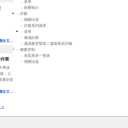
表單
經費執行
理
評鑑
門經費，
相關法規
評鑑系列講座
核撥第二
表單
會議紀錄
事先填
讀全文...
通識教育暨第二週期系所評鑑
拉
總量管制
各院系所一覽表
112年
購作業
相關法規
仁大學採
後，公
處/校發
最遲於規
日
讀全文...
門經費，
部申
 »
獎補助經
年1-7
112年