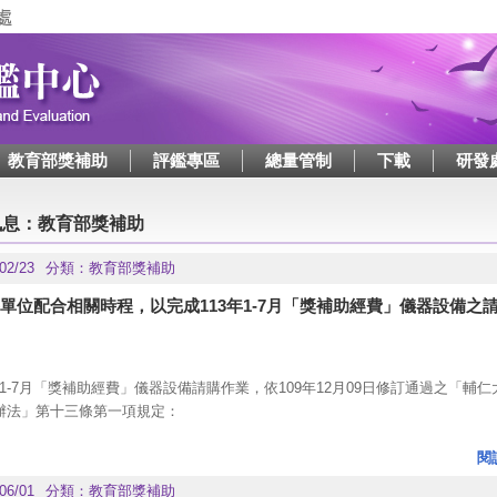
Jump to navigation
教育部獎補助
評鑑專區
總量管制
下載
研發
這裡
訊息：教育部獎補助
02/23
分類：
教育部獎補助
單位配合相關時程，以完成113年1-7月「獎補助經費」儀器設備之
3年1-7月「獎補助經費」儀器設備請購作業，依109年12月09日修訂通過之「輔
辦法」第十三條第一項規定：
府補助款之請購應考量採購品項之驗收期程後，公告金額以上之採購案，最遲於
4個月完成採購程序。未達公告金額採購，最遲於規定期限內前3個月完成採購
閱
下儀器設備之請購作業，請於113年4月15日(一)16:30前，將請購單送至研發
06/01
分類：
教育部獎補助